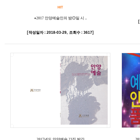
HIT
●2017 안양예술인의 밤◎일 시 ..
[
[
,
]
작성일자 : 2018-03-29
조회수 : 3617
2017년도 안양예술 23집 발간
2