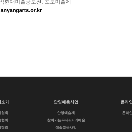
관악현대미술공모전, 포도미술제
ngarts.or.kr
회소개
안양예총사업
온라
인협회
안양예술제
온라
술협회
찾아가는무대&거리예술
악협회
예술교육사업