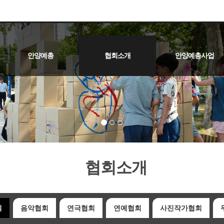
안양예총
협회소개
안양예총사업
역대회장
오시는길
인사말
임원진
연혁
정관
사진작가협회
문인협회
미술협회
음악협회
연극협회
연예협회
무용협회
국악협회
문화나눔사업 및 후원
찾아가는무대&거리예
예술교육사업
안양예술제
협회소개
회
음악협회
연극협회
연예협회
사진작가협회