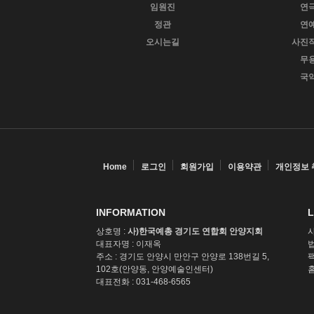
임원진
연
정관
연
오시는길
사진
무
국
Home
로그인
회원가입
이용약관
개인정보 
INFORMATION
L
상호명 :
사)한국예총 경기도 연합회 안양지회
사
대표자명 : 이재옥
법
주소 : 경기도 안양시 만안구 안양로 138번길 5,
팩
102호(안양동, 안양예술인센터)
홈
대표전화 : 031-468-6565