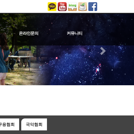
온라인문의
커뮤니티
업체
술
온라인문의
예술문화소식
공지사항
보도자료
갤러리
무용협회
국악협회