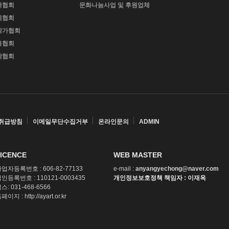
극협회
문화나눔사업 및 후원업체
예협회
작가협회
용협회
악협회
취급방침
이메일무단수집거부
온라인문의
ADMIN
ICENCE
WEB MASTER
업자등록번호 : 606-82-77133
e-mail :
anyangyechong@naver.com
인등록번호 : 110121-0003435
개인정보보호정책 책임자 : 이재옥
스: 031-468-6566
페이지 : http://ayart.or.kr