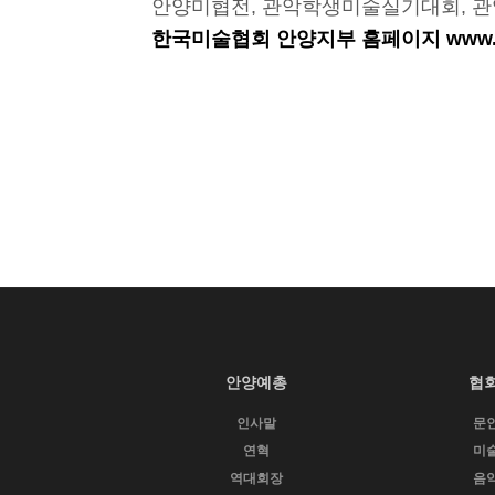
안양미협전, 관악학생미술실기대회, 
한국미술협회 안양지부 홈페이지 www.anya
안양예총
협
인사말
문
연혁
미
역대회장
음