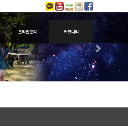
온라인문의
커뮤니티
업체
술
온라인문의
예술문화소식
공지사항
보도자료
갤러리