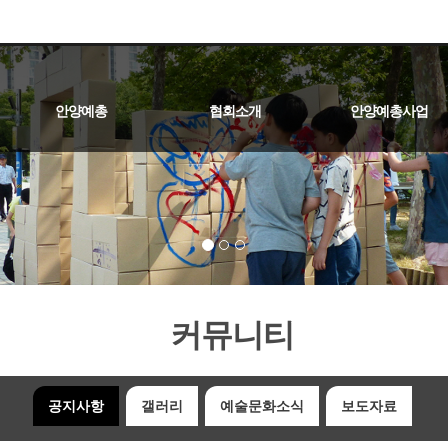
안양예총
협회소개
안양예총사업
역대회장
오시는길
인사말
임원진
연혁
정관
사진작가협회
문인협회
미술협회
음악협회
연극협회
연예협회
무용협회
국악협회
문화나눔사업 및 후원
찾아가는무대&거리예
예술교육사업
안양예술제
커뮤니티
공지사항
갤러리
예술문화소식
보도자료