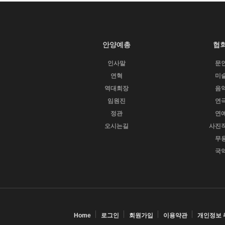
안양예총
협
인사말
문
연혁
미
역대회장
음
임원진
연
정관
연
오시는길
사진
무
국
Home
로그인
회원가입
이용약관
개인정보 