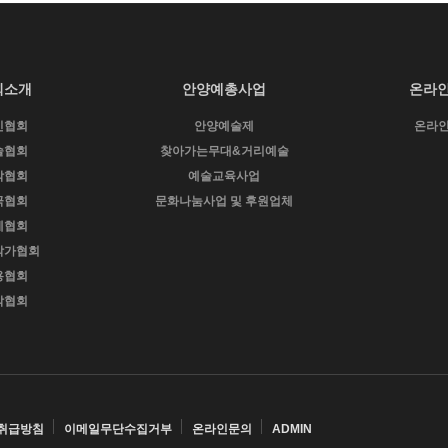
회소개
안양예총사업
온라
인협회
안양예술제
온라
술협회
찾아가는무대&거리예술
악협회
예술교육사업
극협회
문화나눔사업 및 후원업체
예협회
작가협회
용협회
악협회
취급방침
이메일무단수집거부
온라인문의
ADMIN